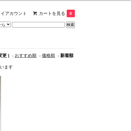
マイアカウント
カートを見る
0
更 ]
-
おすすめ順
-
価格順
-
新着順
しています