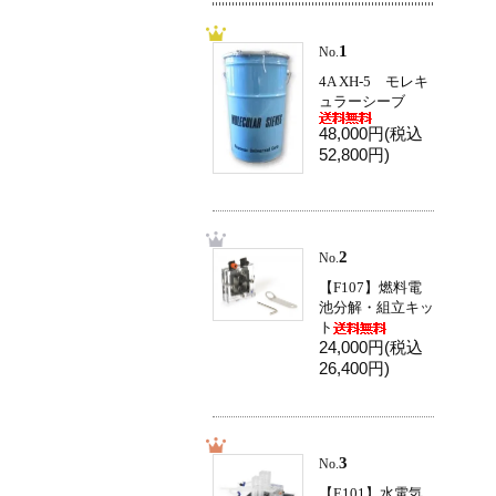
1
No.
4A XH-5 モレキ
ュラーシーブ
48,000円(税込
52,800円)
2
No.
【F107】燃料電
池分解・組立キッ
ト
24,000円(税込
26,400円)
3
No.
【E101】水電気