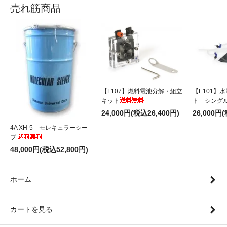
売れ筋商品
【E101】
【F107】燃料電池分解・組立
ト シング
キット
26,000円
24,000円(税込26,400円)
4A XH-5 モレキュラーシー
ブ
48,000円(税込52,800円)
ホーム
カートを見る