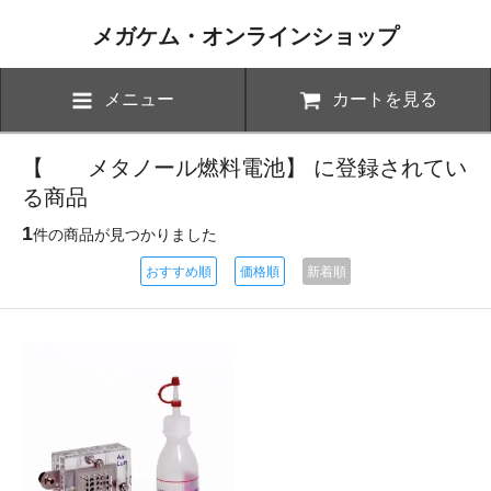
メガケム・オンラインショップ
メニュー
カートを見る
【 メタノール燃料電池】 に登録されてい
る商品
1
件の商品が見つかりました
おすすめ順
価格順
新着順